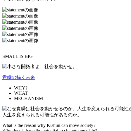
SMALL IS BIG
貴瞬の描く未来
WHY?
WHAT
MECHANISM
人生を変えられる可能性があるのか。
What is the reason why Kishun can move society?
Why does it have the potential to change one’s life?