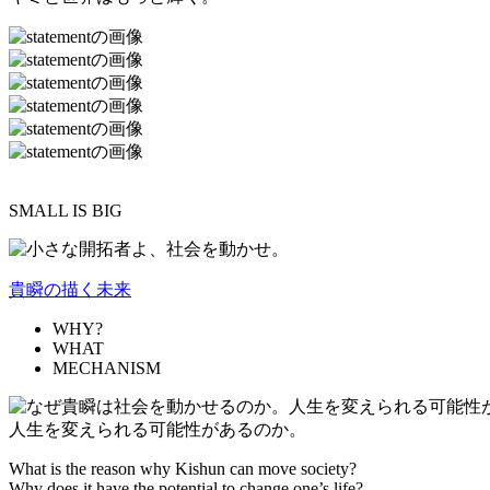
SMALL IS BIG
貴瞬の描く未来
WHY?
WHAT
MECHANISM
人生を変えられる可能性があるのか。
What is the reason why Kishun can move society?
Why does it have the potential to change one’s life?