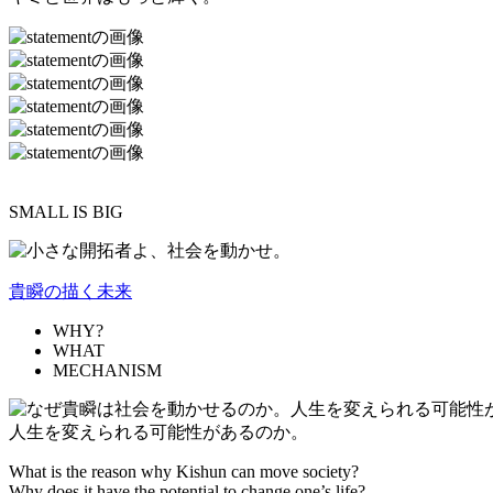
SMALL IS BIG
貴瞬の描く未来
WHY?
WHAT
MECHANISM
人生を変えられる可能性があるのか。
What is the reason why Kishun can move society?
Why does it have the potential to change one’s life?