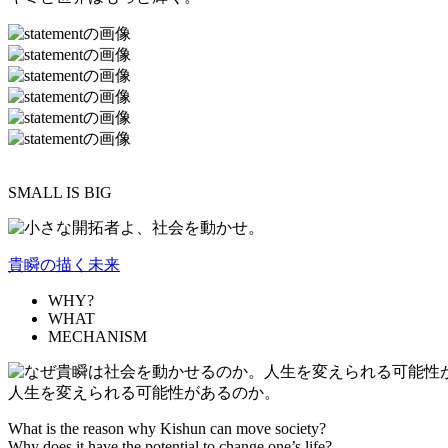
SMALL IS BIG
貴瞬の描く未来
WHY?
WHAT
MECHANISM
人生を変えられる可能性があるのか。
What is the reason why Kishun can move society?
Why does it have the potential to change one’s life?