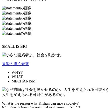
SMALL IS BIG
貴瞬の描く未来
WHY?
WHAT
MECHANISM
人生を変えられる可能性があるのか。
What is the reason why Kishun can move society?
Why does it have the potential to change one’s life?