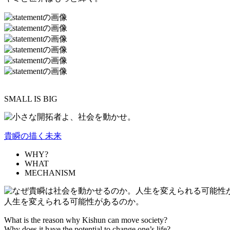
SMALL IS BIG
貴瞬の描く未来
WHY?
WHAT
MECHANISM
人生を変えられる可能性があるのか。
What is the reason why Kishun can move society?
Why does it have the potential to change one’s life?