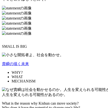
SMALL IS BIG
貴瞬の描く未来
WHY?
WHAT
MECHANISM
人生を変えられる可能性があるのか。
What is the reason why Kishun can move society?
Why does it have the potential to change one’s life?