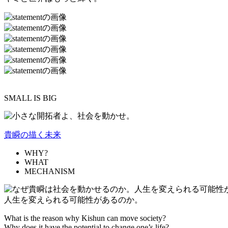
SMALL IS BIG
貴瞬の描く未来
WHY?
WHAT
MECHANISM
人生を変えられる可能性があるのか。
What is the reason why Kishun can move society?
Why does it have the potential to change one’s life?