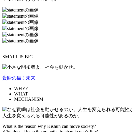
SMALL IS BIG
貴瞬の描く未来
WHY?
WHAT
MECHANISM
人生を変えられる可能性があるのか。
What is the reason why Kishun can move society?
Why does it have the potential to change one’s life?