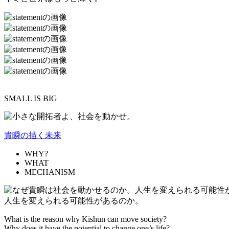
SMALL IS BIG
貴瞬の描く未来
WHY?
WHAT
MECHANISM
人生を変えられる可能性があるのか。
What is the reason why Kishun can move society?
Why does it have the potential to change one’s life?