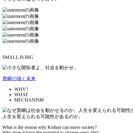
SMALL IS BIG
貴瞬の描く未来
WHY?
WHAT
MECHANISM
人生を変えられる可能性があるのか。
What is the reason why Kishun can move society?
Why does it have the potential to change one’s life?